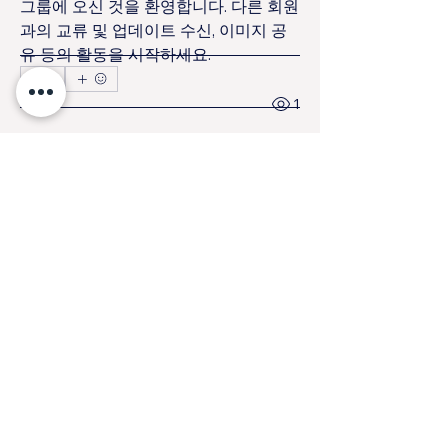
그룹에 오신 것을 환영합니다. 다른 회원
과의 교류 및 업데이트 수신, 이미지 공
유 등의 활동을 시작하세요.
0
0
1
대한성공회 수원교회
suwon@anglican.kr
경기도 수원시 팔달구 향교
로 131 (교동)
031-248-5700
길안내:
​네이버지도