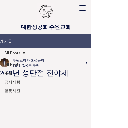
대한성공회 수원교회
게시물
All Posts
수원교회 대한성공회
All Posts
2월 21일
0분 분량
2021년 성탄절 전야제
주보
공지사항
활동사진