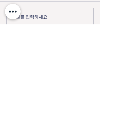
댓글을 입력하세요.
2022년 팔달재개발지구 노
2022년 서울교
방전도
구 8월 떼제 기
대한성공회 수원교회
suwon@anglican.kr
경기도 수원시 팔달구 향교
로 131 (교동)
031-248-5700